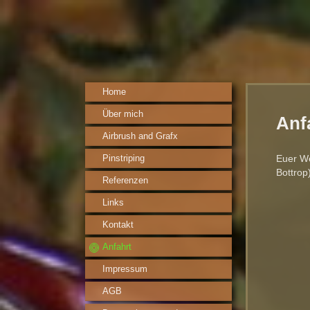
Home
Über mich
Anf
Airbrush and Grafx
Pinstriping
Euer We
Bottrop
Referenzen
Links
Kontakt
Anfahrt
Impressum
AGB